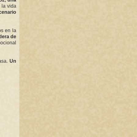
 la vida
cenario
os en la
dera de
mocional
pasa.
Un