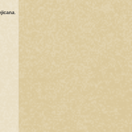
jican
a.