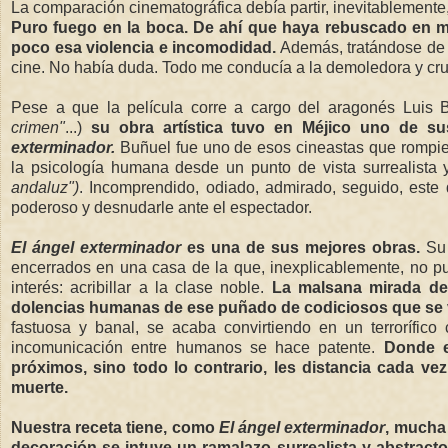
La comparación cinematográfica debía partir, inevitablemente,
Puro fuego en la boca. De ahí que haya rebuscado en mi
poco esa violencia e incomodidad.
Además, tratándose de u
cine. No había duda. Todo me conducía a la demoledora y cr
Pese a que la película corre a cargo del aragonés Luis 
crimen"
...)
su obra artística tuvo en Méjico uno de 
exterminador.
Buñuel fue uno de esos cineastas que rompie
la psicología humana desde un punto de vista surrealista
andaluz")
. Incomprendido, odiado, admirado, seguido, este 
poderoso y desnudarle ante el espectador.
El ángel exterminador
es una de sus mejores obras.
Su
encerrados en una casa de la que, inexplicablemente, no p
interés: acribillar a la clase noble.
La malsana mirada de 
dolencias humanas de ese puñado de codiciosos que se v
fastuosa y banal, se acaba convirtiendo en un terrorífi
incomunicación entre humanos se hace patente.
Donde e
próximos, sino todo lo contrario, les distancia cada vez 
muerte.
Nuestra receta tiene, como
El ángel exterminador
, mucha
decoración se intuye un ramalazo surrealista y abstracto