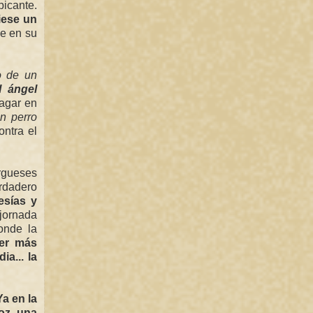
picante.
iese un
me en su
yo de un
l ángel
dagar en
n perro
ontra el
urgueses
erdadero
esías y
 jornada
onde la
ser más
ia... la
Ya en la
oz, una