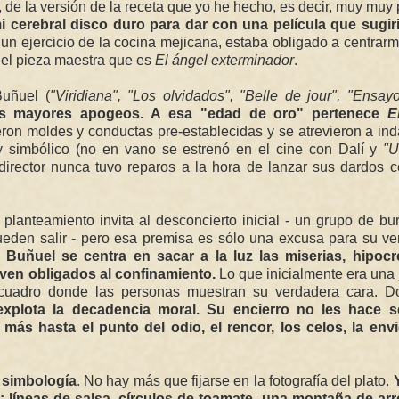
 de la versión de la receta que yo he hecho, es decir, muy muy 
 cerebral disco duro para dar con una película que sugir
n ejercicio de la cocina mejicana, estaba obligado a centrar
uel pieza maestra que es
El ángel exterminador
.
Buñuel (
"Viridiana", "Los olvidados", "Belle de jour", "Ensa
sus mayores apogeos. A esa "edad de oro" pertenece
E
ron moldes y conductas pre-establecidas y se atrevieron a in
 y simbólico (no en vano se estrenó en el cine con Dalí y
"U
director nunca tuvo reparos a la hora de lanzar sus dardos c
 planteamiento invita al desconcierto inicial - un grupo de b
ueden salir - pero esa premisa es sólo una excusa para su v
Buñuel se centra en sacar a la luz las miserias, hipocr
en obligados al confinamiento.
Lo que inicialmente era una
co cuadro donde las personas muestran su verdadera cara. D
xplota la decadencia moral. Su encierro no les hace 
más hasta el punto del odio, el rencor, los celos, la envid
 simbología
. No hay más que fijarse en la fotografía del plato.
: líneas de salsa, círculos de toamate, una montaña de arr