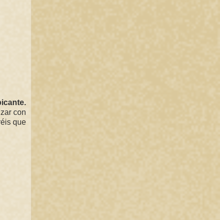
icante.
izar con
réis que