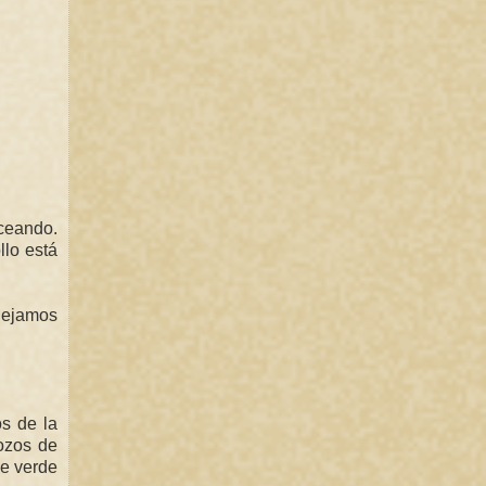
oceando.
lo está
ejamos
os de la
ozos de
de verde