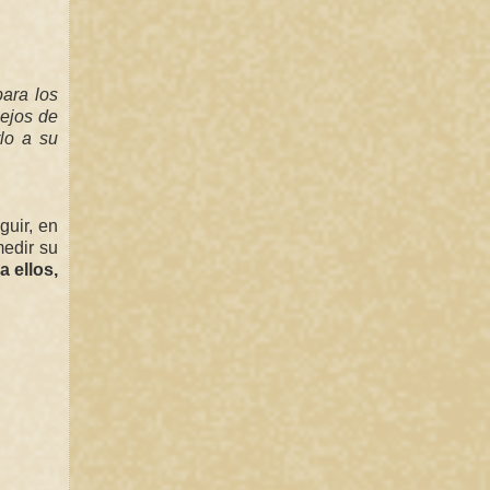
para los
lejos de
lo a su
guir, en
edir su
 ellos,