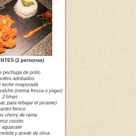
NTES (2 personas)
e pechuga de pollo
ipotles adobados
e leche evaporada
aîche (crema fresca o yogur)
2 limas
al, para rebajar el picante)
lantro fresco
os cherry de rama
rroz cocido
1 aguacate
molida y aceite de oliva