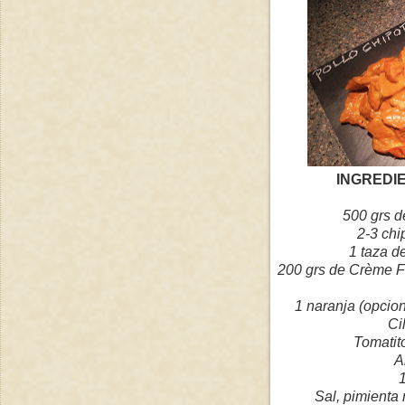
INGREDIE
500 grs d
2-3 ch
1 taza d
200 grs de Crème Fr
1 naranja (opcion
Ci
Tomatit
A
Sal, pimienta 