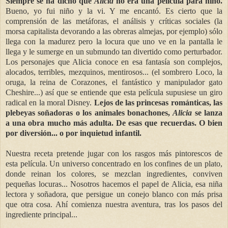
Siempre se ha dicho que
Alicia
no era una película para niño.
Bueno, yo fui niño y la vi. Y me encantó. Es cierto que la
comprensión de las metáforas, el análisis y críticas sociales (la
morsa capitalista devorando a las obreras almejas, por ejemplo) sólo
llega con la madurez pero la locura que uno ve en la pantalla le
llega y le sumerge en un submundo tan divertido como perturbador.
Los personajes que Alicia conoce en esa fantasía son complejos,
alocados, terribles, mezquinos, mentirosos... (el sombrero Loco, la
oruga, la reina de Corazones, el fantástico y manipulador gato
Cheshire...) así que se entiende que esta película supusiese un giro
radical en la moral Disney.
Lejos de las princesas románticas, las
plebeyas soñadoras o los animales bonachones,
Alicia
se lanza
a una obra mucho más adulta. De esas que recuerdas. O bien
por diversión... o por inquietud infantil.
Nuestra receta pretende jugar con los rasgos más pintorescos de
esta película. Un universo concentrado en los confines de un plato,
donde reinan los colores, se mezclan ingredientes, conviven
pequeñas locuras... Nosotros hacemos el papel de Alicia, esa niña
lectora y soñadora, que persigue un conejo blanco con más prisa
que otra cosa. Ahí comienza nuestra aventura, tras los pasos del
ingrediente principal...