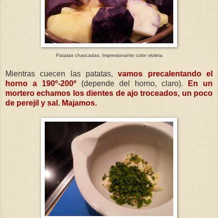
Patatas chascadas. Impresionante color violeta
Mientras cuecen las patatas,
vamos precalentando el
horno a 190º-200º
(depende del horno, claro).
En un
mortero echamos los dientes de ajo troceados, un poco
de perejil y sal. Majamos.