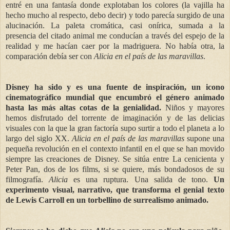
entré en una fantasía donde explotaban los colores (la vajilla ha
hecho mucho al respecto, debo decir) y todo parecía surgido de una
alucinación. La paleta cromática, casi onírica, sumada a la
presencia del citado animal me conducían a través del espejo de la
realidad y me hacían caer por la madriguera. No había otra, la
comparación debía ser con
Alicia en el país de las maravillas
.
Disney ha sido y es una fuente de inspiración, un icono
cinematográfico mundial que encumbró el género animado
hasta las más altas cotas de la genialidad.
Niños y mayores
hemos disfrutado del torrente de imaginación y de las delicias
visuales con la que la gran factoría supo surtir a todo el planeta a lo
largo del siglo XX.
Alicia en el país de las maravillas
supone una
pequeña revolución en el contexto infantil en el que se han movido
siempre las creaciones de Disney. Se sitúa entre La cenicienta y
Peter Pan, dos de los films, si se quiere, más bondadosos de su
filmografía.
Alicia
es una ruptura. Una salida de tono.
Un
experimento visual, narrativo, que transforma el genial texto
de Lewis Carroll en un torbellino de surrealismo animado.