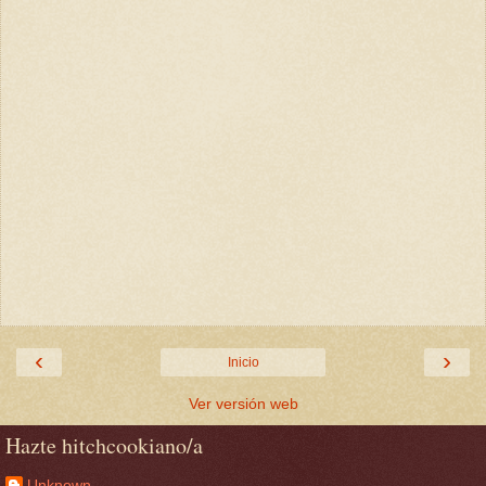
‹
›
Inicio
Ver versión web
Hazte hitchcookiano/a
Unknown