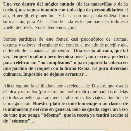
Una vez dentro del mágico mundo (de las maravillas o de la
cocina) nos vamos topando con todo tipo de personalidades:
el
ajo, el perejil, el pimentón... Y hasta con una patata violeta. Puro
surrealismo, pura Alicia. Donde nada es lo que parece y todo está
vuelto del revés. Nos entendemos, ¿no?
Somos partícipes de este frenesí casi psicotrópico de aromas,
texturas y colores: el crujiente del conejo, el majado de perejil y ajo,
el dorado de las patatas al pimentón...
Una receta alocada, que tal
vez "empezó mañana pero termina ayer", una excusa perfecta
para celebrar un "no cumpleaños" o para jugarse la cabeza en
una partida de croquet con la tirana Reina.
Es pura diversión
culinaria. Imposible no dejarse arrastrar...
Alicia supone la chifladura por excelencia de Disney, una osadía
técnica y narrativa (por estructura, sobre todo) que hará las delicias
de todos aquellos que amamos el absurdo y los viajes al interior de
la imaginación.
Nuestro plato le rinde homenaje a un clásico de
la animación y del cine en general. Sólo os queda coger un vaso
de vino que ponga "bébeme", que la receta ya tendrá escrito el
de "cómeme"...