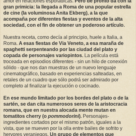
amor en relaciones esporádicas.
Pero de pronto da con la
gran primicia: la llegada a Roma de una popular estrella
de cine (la voluminosa Anita Ekberg), a la que
acompaña por diferentes fiestas y eventos de la alta
sociedad, con el fin de obtener un poderoso artículo.
Nuestra receta, como decía al principio, huele a Italia, a
Roma.
A esas fiestas de Via Veneto, a esa maraña de
spaghetti serpenteando por las ciudad del plato y
copada de personajes variopintos.
La película está
troceada en episodios diferentes - sin un hilo de conexión
sólido - que nos dan muestras de un nuevo lenguaje
cinematográfico, basado en experiencias salteadas, en
retales de un cuadro que sólo podrá ser admirado por
completo al finalizar la ejecución o cocinado.
En ese mundo limitado por los bordes del plato o de la
sartén, se dan cita numerosos seres de la aristocracia
romana, que en nuestra alocada mente mutan en
tomatitos cherry (o
pommodorini
).
Personajes-
ingredientes cortados por el mismo patrón, iguales a la
vista, que se mueven por la olla entre bailes de sofrito y
hervores veraniegos.
Un grupo de elementos que