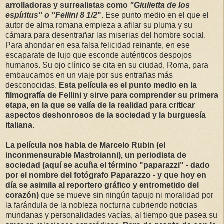
arrolladoras y surrealistas como
"Giulietta de los
espíritus" o "Fellini 8 1/2
".
Ese punto medio en el que el
autor de alma romana empieza a afilar su pluma y su
cámara para desentrañar las miserias del hombre social.
Para ahondar en esa falsa felicidad reinante, en ese
escaparate de lujo que esconde auténticos despojos
humanos. Su ojo clínico se cita en su ciudad, Roma, para
embaucarnos en un viaje por sus entrañas más
desconocidas.
Esta película es el punto medio en la
filmografía de Fellini y sirve para comprender su primera
etapa, en la que se valía de la realidad para criticar
aspectos deshonrosos de la sociedad y la burguesía
italiana.
La película nos habla de Marcelo Rubin (el
inconmensurable Mastroianni), un periodista de
sociedad (aquí se acuña el término "paparazzi" - dado
por el nombre del fotógrafo Paparazzo - y que hoy en
día se asimila al reportero gráfico y entrometido del
corazón)
que se mueve sin ningún tapujo ni moralidad por
la farándula de la nobleza nocturna cubriendo noticias
mundanas y personalidades vacías, al tiempo que pasea su