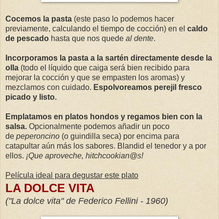
Cocemos la pasta
(este paso lo podemos hacer
previamente, calculando el tiempo de cocción) en el
caldo
de pescado
hasta que nos quede
al dente
.
Incorporamos la pasta a la sartén directamente desde la
olla
(todo el líquido que caiga será bien recibido para
mejorar la cocción y que se empasten los aromas) y
mezclamos con cuidado.
Espolvoreamos perejil fresco
picado y listo.
Emplatamos en platos hondos y regamos bien con la
salsa.
Opcionalmente podemos añadir un poco
de
peperoncino
(o guindilla seca) por encima para
catapultar aún más los sabores. Blandid el tenedor y a por
ellos.
¡Que aproveche, hitchcookian@s!
Película ideal para degustar este plato
LA DOLCE VITA
("La dolce vita" de Federico Fellini - 1960)