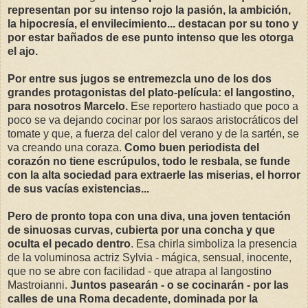
representan por su intenso rojo la pasión, la ambición,
la hipocresía, el envilecimiento... destacan por su tono y
por estar bañados de ese punto intenso que les otorga
el ajo.
Por entre sus jugos se entremezcla uno de los dos
grandes protagonistas del plato-película: el langostino,
para nosotros Marcelo.
Ese reportero hastiado que poco a
poco se va dejando cocinar por los saraos aristocráticos del
tomate y que, a fuerza del calor del verano y de la sartén, se
va creando una coraza.
Como buen periodista del
corazón no tiene escrúpulos, todo le resbala, se funde
con la alta sociedad para extraerle las miserias, el horror
de sus vacías existencias...
Pero de pronto topa con una diva, una joven tentación
de sinuosas curvas, cubierta por una concha y que
oculta el pecado dentro
. Esa chirla simboliza la presencia
de la voluminosa actriz Sylvia - mágica, sensual, inocente,
que no se abre con facilidad - que atrapa al langostino
Mastroianni.
Juntos pasearán - o se cocinarán - por las
calles de una Roma decadente, dominada por la