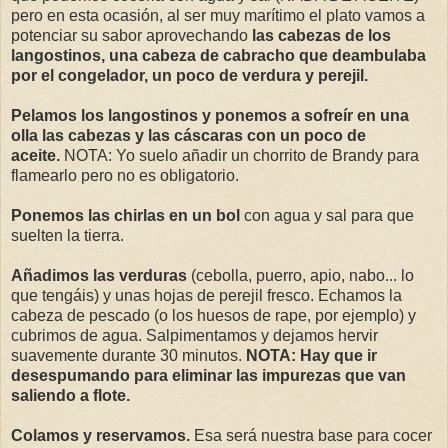
pero en esta ocasión, al ser muy marítimo el plato vamos a
potenciar su sabor aprovechando
las cabezas de los
langostinos, una cabeza de cabracho que deambulaba
por el congelador, un poco de verdura y perejil.
Pelamos los langostinos y ponemos a sofreír en una
olla las cabezas y las cáscaras con un poco de
aceite.
NOTA: Yo suelo añadir un chorrito de Brandy para
flamearlo pero no es obligatorio.
Ponemos las chirlas en un bol
con agua y sal para que
suelten la tierra.
Añadimos las verduras
(cebolla, puerro, apio, nabo... lo
que tengáis) y unas hojas de perejil fresco. Echamos la
cabeza de pescado (o los huesos de rape, por ejemplo) y
cubrimos de agua. Salpimentamos y dejamos hervir
suavemente durante 30 minutos.
NOTA: Hay que ir
desespumando para eliminar las impurezas que van
saliendo a flote.
Colamos y reservamos.
Esa será nuestra base para cocer