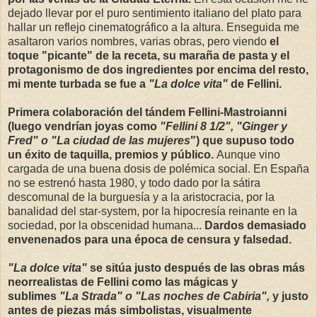
dejado llevar por el puro sentimiento italiano del plato para
hallar un reflejo cinematográfico a la altura. Enseguida me
asaltaron varios nombres, varias obras, pero viendo
el
toque "picante" de la receta, su maraña de pasta y el
protagonismo de dos ingredientes por encima del resto,
mi mente turbada se fue a
"La dolce vita"
de Fellini.
Primera colaboración del tándem Fellini-Mastroianni
(luego vendrían joyas como
"Fellini 8 1/2", "Ginger y
Fred" o "La ciudad de las mujeres
") que supuso todo
un éxito de taquilla, premios y público.
Aunque vino
cargada de una buena dosis de polémica social. En España
no se estrenó hasta 1980, y todo dado por la sátira
descomunal de la burguesía y a la aristocracia, por la
banalidad del star-system, por la hipocresía reinante en la
sociedad, por la obscenidad humana...
Dardos demasiado
envenenados para una época de censura y falsedad.
"La dolce vita"
se sitúa justo después de las obras más
neorrealistas de Fellini como las mágicas y
sublimes
"La Strada" o "Las noches de Cabiria",
y justo
antes de piezas más simbolistas, visualmente