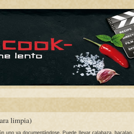
a limpia)
gún uno va documentándose. Puede llevar calabaza, bacalao, 