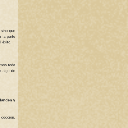
, sino que
 la parte
l éxito.
emos toda
y algo de
blanden y
 cocción.