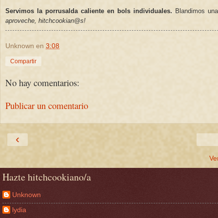
Servimos la porrusalda caliente en bols individuales.
Blandimos una 
aproveche, hitchcookian@s!
Unknown
en
3:08
Compartir
No hay comentarios:
Publicar un comentario
‹
Ve
Hazte hitchcookiano/a
Unknown
lydia