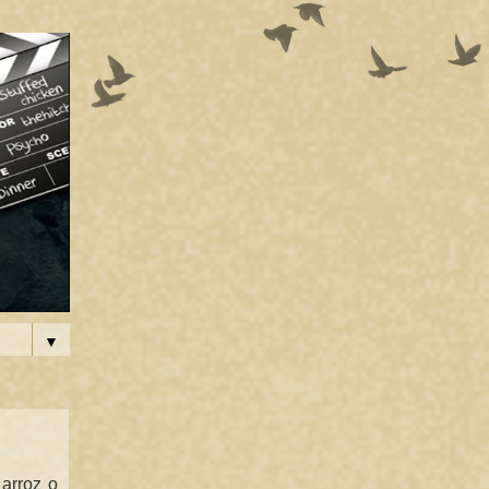
▼
arroz o