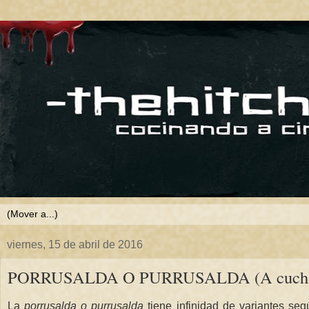
viernes, 15 de abril de 2016
PORRUSALDA O PURRUSALDA (A cuchar
La
porrusalda o purrusalda
tiene infinidad de variantes se