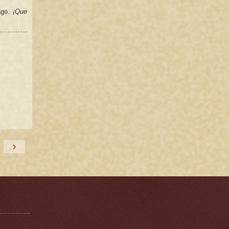
ago.
¡Que
›