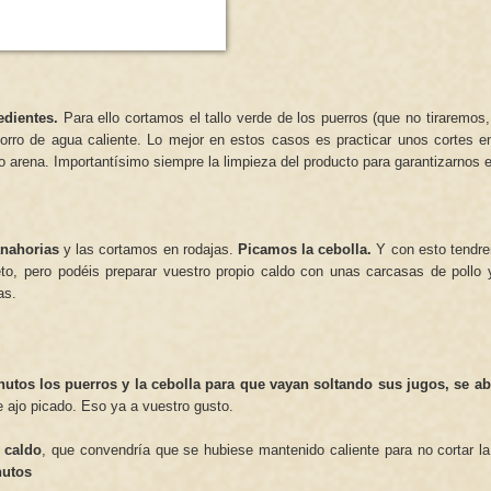
edientes.
Para ello cortamos el tallo verde de los puerros (que no tiraremos
horro de agua caliente. Lo mejor en estos casos es practicar unos cortes en
 o arena. Importantísimo siempre la limpieza del producto para garantizarnos e
anahorias
y las cortamos en rodajas.
Picamos la cebolla.
Y con esto tendr
to, pero podéis preparar vuestro propio caldo con unas carcasas de pollo 
ras.
utos los puerros y la cebolla para que vayan soltando sus jugos, se a
ajo picado. Eso ya a vuestro gusto.
l
caldo
, que convendría que se hubiese mantenido caliente para no cortar la
nutos