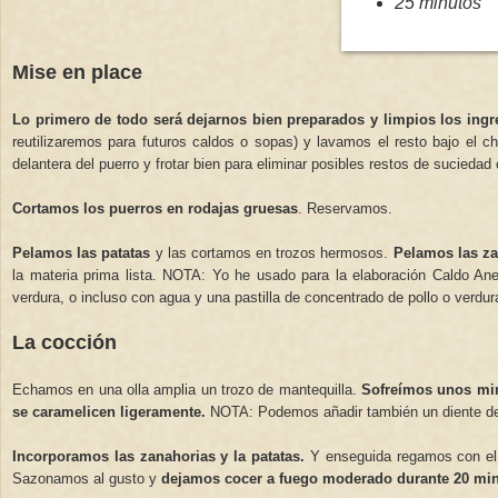
25 minutos
Mise en place
Lo primero de todo será dejarnos bien preparados y limpios los ingr
reutilizaremos para futuros caldos o sopas) y lavamos el resto bajo el c
delantera del puerro y frotar bien para eliminar posibles restos de suciedad
Cortamos los puerros en rodajas gruesas
. Reservamos.
Pelamos las patatas
y las cortamos en trozos hermosos.
Pelamos las z
la materia prima lista. NOTA: Yo he usado para la elaboración Caldo Ane
verdura, o incluso con agua y una pastilla de concentrado de pollo o verdu
La cocción
Echamos en una olla amplia un trozo de mantequilla.
Sofreímos unos min
se caramelicen ligeramente.
NOTA: Podemos añadir también un diente de 
Incorporamos las zanahorias y la patatas.
Y enseguida regamos con e
Sazonamos al gusto y
dejamos cocer a fuego moderado durante 20 mi