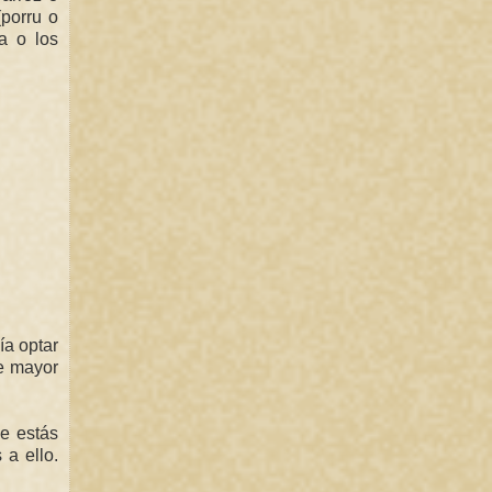
(porru o
a o los
ía optar
de mayor
e estás
 a ello.