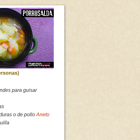
ersonas)
andes para guisar
as
duras o de pollo
Aneto
uilla