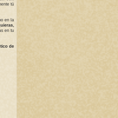
ente tú
mo en la
uieras,
as en tu
tico de