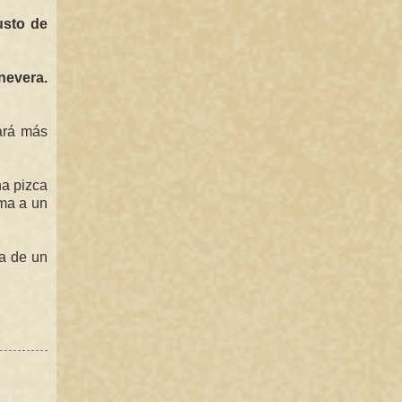
usto de
nevera.
ará más
na pizca
ma a un
da de un