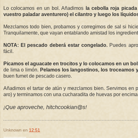
Lo colocamos en un bol. Añadimos
la cebolla roja picad
vuestro paladar aventurero) el cilantro y luego los líquidos
Mezclamos todo bien, probamos y corregimos de sal si hicie
Tranquilamente, que vayan entablando amistad los ingredien
NOTA: El pescado deberá estar congelado.
Puedes aprove
fácil.
Picamos el aguacate en trocitos y lo colocamos en un bol
de lima o limón.
Pelamos los langostinos, los troceamos y
buen fumet de pescado casero.
Añadimos el tartar de atún y mezclamos bien. Servimos en p
aro) y terminamos con una cucharadita de huevas por encima.
¡Que aproveche, hitchcookian@s!
Unknown
en
12:51