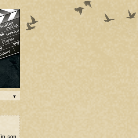
▼
tún con