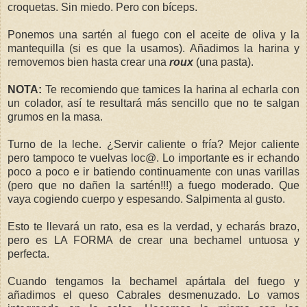
croquetas. Sin miedo. Pero con bíceps.
Ponemos una sartén al fuego con el aceite de oliva y la
mantequilla (si es que la usamos). Añadimos la harina y
removemos bien hasta crear una
roux
(una pasta).
NOTA:
Te recomiendo que tamices la harina al echarla con
un colador, así te resultará más sencillo que no te salgan
grumos en la masa.
Turno de la leche. ¿Servir caliente o fría? Mejor caliente
pero tampoco te vuelvas loc@. Lo importante es ir echando
poco a poco e ir batiendo continuamente con unas varillas
(pero que no dañen la sartén!!!) a fuego moderado. Que
vaya cogiendo cuerpo y espesando. Salpimenta al gusto.
Esto te llevará un rato, esa es la verdad, y echarás brazo,
pero es LA FORMA de crear una bechamel untuosa y
perfecta.
Cuando tengamos la bechamel apártala del fuego y
añadimos el queso Cabrales desmenuzado. Lo vamos