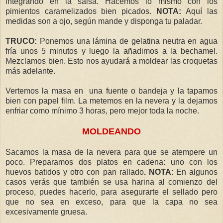
integrando en la salsa. Hacemos lo mismo con los
pimientos caramelizados bien picados.
NOTA:
Aquí las
medidas son a ojo, según mande y disponga tu paladar.
TRUCO:
Ponemos una lámina de gelatina neutra en agua
fría unos 5 minutos y luego la añadimos a la bechamel.
Mezclamos bien. Esto nos ayudará a moldear las croquetas
más adelante.
Vertemos la masa en una fuente o bandeja y la tapamos
bien con papel film. La metemos en la nevera y la dejamos
enfriar como mínimo 3 horas, pero mejor toda la noche.
MOLDEANDO
Sacamos la masa de la nevera para que se atempere un
poco. Preparamos dos platos en cadena: uno con los
huevos batidos y otro con pan rallado
. NOTA
: En algunos
casos verás que también se usa harina al comienzo del
proceso, puedes hacerlo, para asegurarte el sellado pero
que no sea en exceso, para que la capa no sea
excesivamente gruesa.