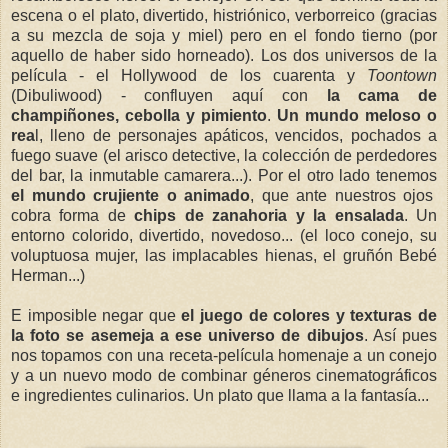
escena o el plato, divertido, histriónico, verborreico (gracias
a su mezcla de soja y miel) pero en el fondo tierno (por
aquello de haber sido horneado). Los dos universos de la
película - el Hollywood de los cuarenta y
Toontown
(Dibuliwood) - confluyen aquí con
la cama de
champiñones, cebolla y pimiento
.
Un mundo meloso o
rea
l, lleno de personajes apáticos, vencidos, pochados a
fuego suave (el arisco detective, la colección de perdedores
del bar, la inmutable camarera...). Por el otro lado tenemos
el mundo crujiente o animado
, que ante nuestros ojos
cobra forma de
chips de zanahoria y la ensalada
. Un
entorno colorido, divertido, novedoso... (el loco conejo, su
voluptuosa mujer, las implacables hienas, el gruñón Bebé
Herman...)
E imposible negar que
el juego de colores y texturas de
la foto se asemeja a ese universo de dibujos
. Así pues
nos topamos con una receta-película homenaje a un conejo
y a un nuevo modo de combinar géneros cinematográficos
e ingredientes culinarios. Un plato que llama a la fantasía...