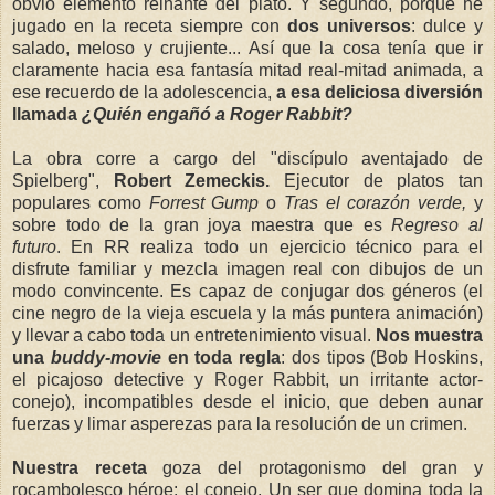
obvio elemento reinante del plato. Y segundo, porque he
jugado en la receta siempre con
dos universos
: dulce y
salado, meloso y crujiente... Así que la cosa tenía que ir
claramente hacia esa fantasía mitad real-mitad animada, a
ese recuerdo de la adolescencia,
a esa deliciosa diversión
llamada
¿Quién engañó a Roger Rabbit?
La obra corre a cargo del "discípulo aventajado de
Spielberg",
Robert Zemeckis.
Ejecutor de platos tan
populares como
Forrest Gump
o
Tras el corazón verde,
y
sobre todo de la gran joya maestra que es
Regreso al
futuro
. En RR realiza todo un ejercicio técnico para el
disfrute familiar y mezcla imagen real con dibujos de un
modo convincente. Es capaz de conjugar dos géneros (el
cine negro de la vieja escuela y la más puntera animación)
y llevar a cabo toda un entretenimiento visual.
Nos muestra
una
buddy-movie
en toda regla
: dos tipos (Bob Hoskins,
el picajoso detective y Roger Rabbit, un irritante actor-
conejo), incompatibles desde el inicio, que deben aunar
fuerzas y limar asperezas para la resolución de un crimen.
Nuestra receta
goza del protagonismo del gran y
rocambolesco héroe: el conejo. Un ser que domina toda la