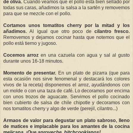
de oliva.
Cuando veamos que el pollo está bien sellado por
todas sus caras, añadimos la salsa a la sartén y removemos
para que se mezcle con el pollo.
Cortamos unos tomatitos cherry por la mitad y los
añadimos.
Al igual que otro poco de
cilantro fresco.
Removemos y dejamos cocinar hasta que notemos que el
pollo está tierno y jugoso.
Cocemos arroz
en una cazuela con agua y sal al gusto
durante unos 16-18 minutos.
Momento de presentar.
En un plato de pizarra (que para
esta ocasión nos sirve fenomenal y destacará los colores
vivos de la receta) disponemos el arroz, ayudándonos con
un molde o con una taza de café. Lo decoramos por encima
con unos trozos de aguacate. Servimos el pollo cocinado
bien cubierto de salsa de chile chipotle y decoramos con
nos tomatitos cherry y algo de verde (perejil, cilantro...)
Armaos de valor para degustar un plato sabroso, lleno
de matices e implacable para los amantes de la cocina
mejican
a. ¡Que aproveche, hitchcookianos!