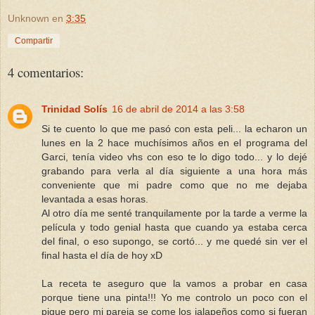
Unknown
en
3:35
Compartir
4 comentarios:
Trinidad Solís
16 de abril de 2014 a las 3:58
Si te cuento lo que me pasó con esta peli... la echaron un
lunes en la 2 hace muchísimos años en el programa del
Garci, tenía video vhs con eso te lo digo todo... y lo dejé
grabando para verla al día siguiente a una hora más
conveniente que mi padre como que no me dejaba
levantada a esas horas.
Al otro día me senté tranquilamente por la tarde a verme la
película y todo genial hasta que cuando ya estaba cerca
del final, o eso supongo, se cortó... y me quedé sin ver el
final hasta el día de hoy xD
La receta te aseguro que la vamos a probar en casa
porque tiene una pinta!!! Yo me controlo un poco con el
pique pero mi pareja se come los jalapeños como si fueran