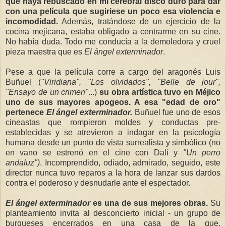
que haya rebuscado en mi cerebral disco duro para dar
con una película que sugiriese un poco esa violencia e
incomodidad.
Además, tratándose de un ejercicio de la
cocina mejicana, estaba obligado a centrarme en su cine.
No había duda. Todo me conducía a la demoledora y cruel
pieza maestra que es
El ángel exterminador
.
Pese a que la película corre a cargo del aragonés Luis
Buñuel (
"Viridiana", "Los olvidados", "Belle de jour",
"Ensayo de un crimen"
...)
su obra artística tuvo en Méjico
uno de sus mayores apogeos. A esa "edad de oro"
pertenece
El ángel exterminador.
Buñuel fue uno de esos
cineastas que rompieron moldes y conductas pre-
establecidas y se atrevieron a indagar en la psicología
humana desde un punto de vista surrealista y simbólico (no
en vano se estrenó en el cine con Dalí y
"Un perro
andaluz")
. Incomprendido, odiado, admirado, seguido, este
director nunca tuvo reparos a la hora de lanzar sus dardos
contra el poderoso y desnudarle ante el espectador.
El ángel exterminador
es una de sus mejores obras.
Su
planteamiento invita al desconcierto inicial - un grupo de
burgueses encerrados en una casa de la que,