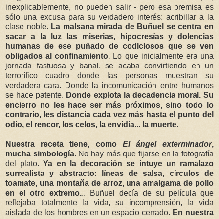
inexplicablemente, no pueden salir - pero esa premisa es
sólo una excusa para su verdadero interés: acribillar a la
clase noble.
La malsana mirada de Buñuel se centra en
sacar a la luz las miserias, hipocresías y dolencias
humanas de ese puñado de codiciosos que se ven
obligados al confinamiento.
Lo que inicialmente era una
jornada fastuosa y banal, se acaba convirtiendo en un
terrorífico cuadro donde las personas muestran su
verdadera cara. Donde la incomunicación entre humanos
se hace patente.
Donde explota la decadencia moral. Su
encierro no les hace ser más próximos, sino todo lo
contrario, les distancia cada vez más hasta el punto del
odio, el rencor, los celos, la envidia... la muerte.
Nuestra receta tiene, como
El ángel exterminador
,
mucha simbología
. No hay más que fijarse en la fotografía
del plato.
Ya en la decoración se intuye un ramalazo
surrealista y abstracto: líneas de salsa, círculos de
toamate, una montaña de arroz, una amalgama de pollo
en el otro extremo.
.. Buñuel decía de su película que
reflejaba totalmente la vida, su incomprensión, la vida
aislada de los hombres en un espacio cerrado.
En nuestra