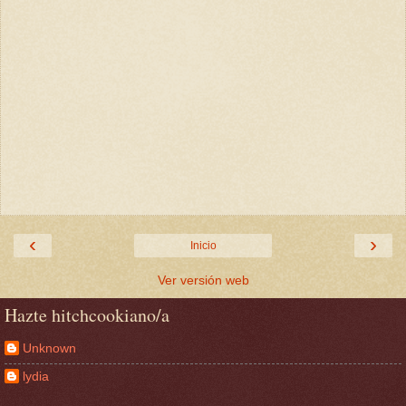
‹
›
Inicio
Ver versión web
Hazte hitchcookiano/a
Unknown
lydia