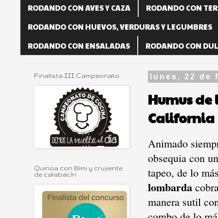
RODANDO CON AVES Y CAZA
RODANDO CON TER
RODANDO CON HUEVOS, VERDURAS Y LEGUMBRES
RODANDO CON ENSALADAS
RODANDO CON DUL
Finalista III Campeonato
lunes, 22 de 
Humus de 
California
Animado siemp
obsequia con un
Quinoa con Bimi y crujiente
tapeo, de lo má
de calabacín
lombarda
cobra
manera sutil co
combo de lo más 