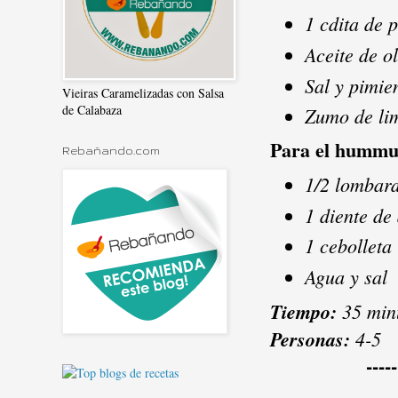
1 cdita de 
Aceite de o
Sal y pimie
Vieiras Caramelizadas con Salsa
de Calabaza
Zumo de li
Para el humm
Rebañando.com
1/2 lombar
1 diente de
1 cebolleta
Agua y sal
Tiempo:
35 minu
Personas:
4-5
-----