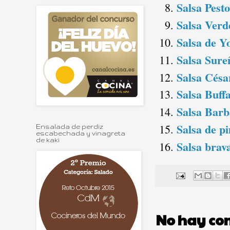
Salsa Pest
Salsa Verd
Salsa de Y
Salsa Sure
Salsa Césa
Salsa Buffa
Salsa Barb
Salsa de p
Ensalada de perdiz
escabechada y vinagreta
de kaki
Salsa brav
No hay co