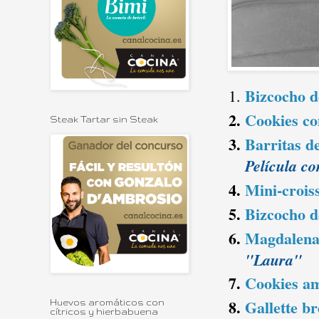
Bizcocho d
Cookies co
Steak Tartar sin Steak
Barritas de
Película c
Mini-croiss
Bizcocho d
Magdalenas
"Laura"
Cookies a
Gallette b
Huevos aromáticos con
cítricos y hierbabuena