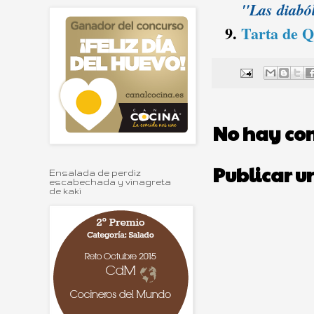
"Las diabó
Tarta de 
No hay co
Publicar u
Ensalada de perdiz
escabechada y vinagreta
de kaki