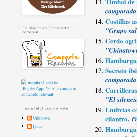
Timbal de 
comparada
Costillas 
"Grupo sal
Colaboro en Comparte
Recetas
Cerdo agrid
"Chinatow
Hamburgue
Secreto ib
comparada 
Carrilleras
"El silenci
Endivias c
Hazte hitchcookiano/a
cilantro
.
P
Unknown
lydia
Hamburgues