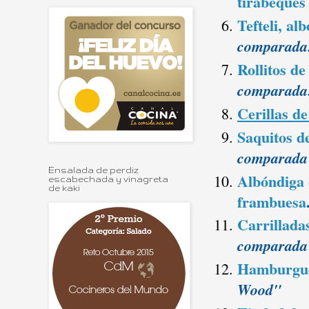
tirabeques
Tefteli, al
comparada:
Rollitos de
comparada:
Cerillas d
Saquitos de
comparada 
Ensalada de perdiz
Albóndiga 
escabechada y vinagreta
de kaki
frambuesa
Carrilladas
comparada
Hamburgue
Wood"