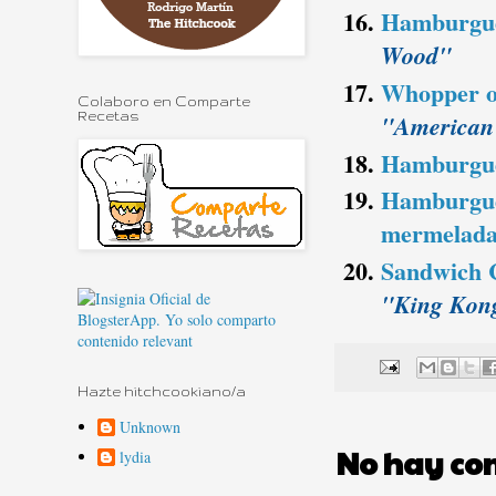
Hamburgue
Wood"
Whopper or
Colaboro en Comparte
"American 
Recetas
Hamburgue
Hamburgues
mermelada
Sandwich 
"King Kon
Hazte hitchcookiano/a
Unknown
No hay co
lydia