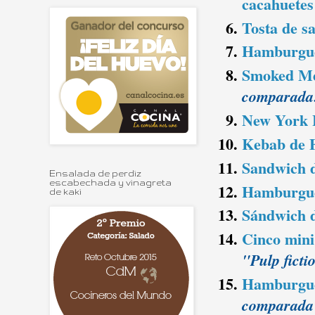
cacahuetes
Tosta de s
Hamburgues
Smoked Mea
comparada:
New York 
Kebab de F
Sandwich d
Ensalada de perdiz
escabechada y vinagreta
Hamburgues
de kaki
Sándwich d
Cinco mini
"Pulp ficti
Hamburgues
comparada 