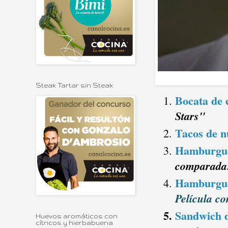
Steak Tartar sin Steak
Bocata de c
Stars"
Tacos de n
Hamburgues
comparada
Hamburgues
Película c
Sandwich d
Huevos aromáticos con
cítricos y hierbabuena