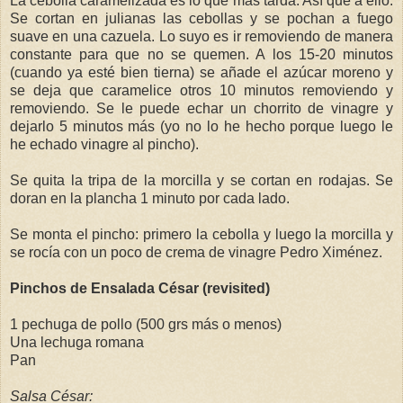
La cebolla caramelizada es lo que más tarda. Así que a ello.
Se cortan en julianas las cebollas y se pochan a fuego
suave en una cazuela. Lo suyo es ir removiendo de manera
constante para que no se quemen. A los 15-20 minutos
(cuando ya esté bien tierna) se añade el azúcar moreno y
se deja que caramelice otros 10 minutos removiendo y
removiendo. Se le puede echar un chorrito de vinagre y
dejarlo 5 minutos más (yo no lo he hecho porque luego le
he echado vinagre al pincho).
Se quita la tripa de la morcilla y se cortan en rodajas. Se
doran en la plancha 1 minuto por cada lado.
Se monta el pincho: primero la cebolla y luego la morcilla y
se rocía con un poco de crema de vinagre Pedro Ximénez.
Pinchos de Ensalada César (revisited)
1 pechuga de pollo (500 grs más o menos)
Una lechuga romana
Pan
Salsa César: