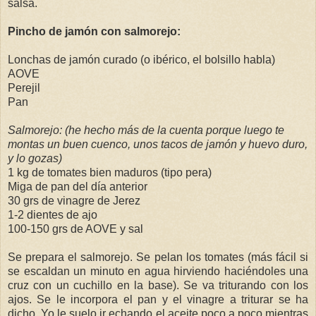
salsa.
Pincho de jamón con salmorejo:
Lonchas de jamón curado (o ibérico, el bolsillo habla)
AOVE
Perejil
Pan
Salmorejo: (he hecho más de la cuenta porque luego te
montas un buen cuenco, unos tacos de jamón y huevo duro,
y lo gozas)
1 kg de tomates bien maduros (tipo pera)
Miga de pan del día anterior
30 grs de vinagre de Jerez
1-2 dientes de ajo
100-150 grs de AOVE y sal
Se prepara el salmorejo. Se pelan los tomates (más fácil si
se escaldan un minuto en agua hirviendo haciéndoles una
cruz con un cuchillo en la base). Se va triturando con los
ajos. Se le incorpora el pan y el vinagre a triturar se ha
dicho. Yo le suelo ir echando el aceite poco a poco mientras