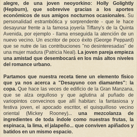
alegre, de una joven neoyorkino: Holly Golightly
(Hepburn), que sobrevive gracias a los aportes
económicos de sus amigos nocturnos ocasionales.
Su
personalidad estrambótica y sorprendente - que le hace
desayunar frente a la famosa joyería Tiffany's de la Quinta
Avenida, por ejemplo - llama enseguida la atención de un
nuevo vecino. Un escritor de poco éxito (George Peppard)
que se nutre de las contribuciones "no desinteresadas" de
una mujer madura (Patricia Neal).
La joven pareja empieza
una amistad que desembocará en los más altos niveles
del romance urbano.
Partamos que nuestra receta tiene un elemento físico
que ya nos acerca a "Desayuno con diamantes": la
copa.
Que hace las veces de edificio de la Gran Manzana,
que se alza orgulloso y que aglutina al puñado de
variopintos convecinos que allí habitan: la fantasiosa y
festiva joven, el apocado escritor, el quisquilloso vecino
oriental (Mickey Rooney)...
una mezcolanza de
ingredientes de toda índole como nuestras frutas, la
espinaca, la lima, el jalapeño... que conviven apiñados y
batidos en un mismo espacio.