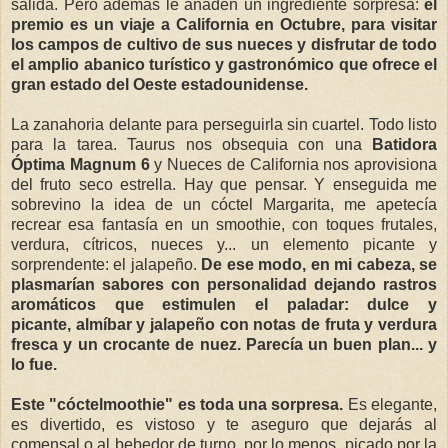
salida. Pero además le añaden un ingrediente sorpresa:
el
premio es un viaje a California en Octubre, para visitar
los campos de cultivo de sus nueces y disfrutar de todo
el amplio abanico turístico y gastronómico que ofrece el
gran estado del Oeste estadounidense.
La zanahoria delante para perseguirla sin cuartel. Todo listo
para la tarea. Taurus nos obsequia con una
Batidora
Óptima Magnum 6
y Nueces de California nos aprovisiona
del fruto seco estrella. Hay que pensar. Y enseguida me
sobrevino la idea de un cóctel Margarita, me apetecía
recrear esa fantasía en un smoothie, con toques frutales,
verdura, cítricos, nueces y... un elemento picante y
sorprendente: el jalapeño.
De ese modo, en mi cabeza, se
plasmarían sabores con personalidad dejando rastros
aromáticos que estimulen el paladar: dulce y
picante, almíbar y jalapeño con notas de fruta y verdura
fresca y un crocante de nuez. Parecía un buen plan... y
lo fue.
Este "cóctelmoothie" es toda una sorpresa.
Es elegante,
es divertido, es vistoso y te aseguro que dejarás al
comensal o al bebedor de turno, por lo menos, picado por la