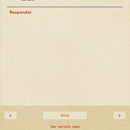
Responder
‹
›
Inicio
Ver versión web