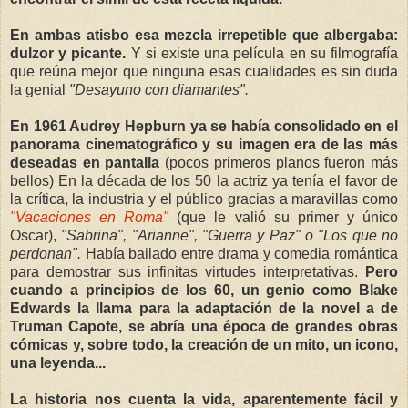
En ambas atisbo esa mezcla irrepetible que albergaba:
dulzor y picante.
Y si existe una película en su filmografía
que reúna mejor que ninguna esas cualidades es sin duda
la genial
"Desayuno con diamantes".
En 1961 Audrey Hepburn ya se había consolidado en el
panorama cinematográfico y su imagen era de las más
deseadas en pantalla
(pocos primeros planos fueron más
bellos) En la década de los 50 la actriz ya tenía el favor de
la crítica, la industria y el público gracias a maravillas como
"Vacaciones en Roma"
(que le valió su primer y único
Oscar),
"Sabrina", "Arianne", "Guerra y Paz" o "Los que no
perdonan".
Había bailado entre drama y comedia romántica
para demostrar sus infinitas virtudes interpretativas.
Pero
cuando a principios de los 60, un genio como Blake
Edwards la llama para la adaptación de la novel a de
Truman Capote, se abría una época de grandes obras
cómicas y, sobre todo, la creación de un mito, un icono,
una leyenda...
La historia nos cuenta la vida, aparentemente fácil y