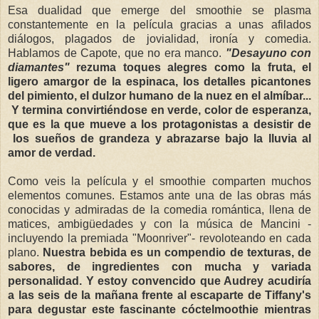
Esa dualidad que emerge del smoothie se plasma
constantemente en la película gracias a unas afilados
diálogos, plagados de jovialidad, ironía y comedia.
Hablamos de Capote, que no era manco.
"Desayuno con
diamantes"
rezuma toques alegres como la fruta, el
ligero amargor de la espinaca, los detalles picantones
del pimiento, el dulzor humano de la nuez en el almíbar...
Y termina convirtiéndose en verde, color de esperanza,
que es la que mueve a los protagonistas a desistir de
los sueños de grandeza y abrazarse bajo la lluvia al
amor de verdad.
Como veis la película y el smoothie comparten muchos
elementos comunes. Estamos ante una de las obras más
conocidas y admiradas de la comedia romántica, llena de
matices, ambigüedades y con la música de Mancini -
incluyendo la premiada "Moonriver"- revoloteando en cada
plano.
Nuestra bebida es un compendio de texturas, de
sabores, de ingredientes con mucha y variada
personalidad. Y estoy convencido que Audrey acudiría
a las seis de la mañana frente al escaparte de Tiffany's
para degustar este fascinante cóctelmoothie mientras