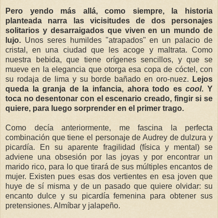
Pero yendo más allá, como siempre, la historia
planteada narra las vicisitudes de dos personajes
solitarios y desarraigados que viven en un mundo de
lujo.
Unos seres humildes "atrapados" en un palacio de
cristal, en una ciudad que les acoge y maltrata. Como
nuestra bebida, que tiene orígenes sencillos, y que se
mueve en la elegancia que otorga esa copa de cóctel, con
su rodaja de lima y su borde bañado en oro-nuez.
Lejos
queda la granja de la infancia, ahora todo es
cool
. Y
toca no desentonar con el escenario creado, fingir si se
quiere, para luego sorprender en el primer trago.
Como decía anteriormente, me fascina la perfecta
combinación que tiene el personaje de Audrey de dulzura y
picardía. En su aparente fragilidad (física y mental) se
adviene una obsesión por las joyas y por encontrar un
marido rico, para lo que tirará de sus múltiples encantos de
mujer. Existen pues esas dos vertientes en esa joven que
huye de sí misma y de un pasado que quiere olvidar: su
encanto dulce y su picardía femenina para obtener sus
pretensiones. Almíbar y jalapeño.