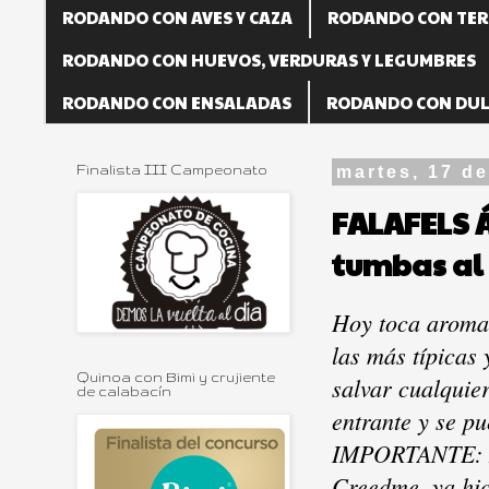
RODANDO CON AVES Y CAZA
RODANDO CON TER
RODANDO CON HUEVOS, VERDURAS Y LEGUMBRES
RODANDO CON ENSALADAS
RODANDO CON DUL
Finalista III Campeonato
martes, 17 d
FALAFELS 
tumbas al 
Hoy toca aroma 
las más típicas 
Quinoa con Bimi y crujiente
salvar cualquie
de calabacín
entrante y se p
IMPORTANTE: No
Creedme, ya hice