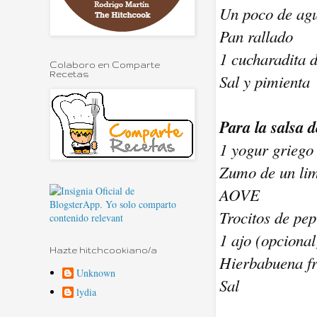
Un poco de ag
Pan rallado
1 cucharadita 
Colaboro en Comparte
Recetas
Sal y pimienta
Para la salsa 
1 yogur griego
Zumo de un li
AOVE
Trocitos de pe
1 ajo (opcional
Hazte hitchcookiano/a
Hierbabuena f
Unknown
Sal
lydia