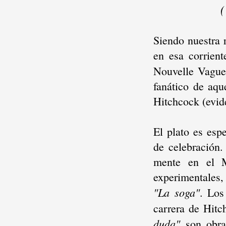
(
Siendo nuestra 
en esa corrient
Nouvelle Vague
fanático de aqu
Hitchcock (evid
El plato es esp
de celebración
mente en el 
experimentales
"La soga"
. Los
carrera de Hitc
duda"
son obra