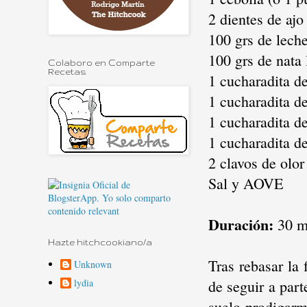
2 dientes de ajo
100 grs de lech
100 grs de nata 
Colaboro en Comparte
Recetas
1 cucharadita d
1 cucharadita d
1 cucharadita d
1 cucharadita d
2 clavos de olor
Sal y AOVE
Duración:
30 m
Hazte hitchcookiano/a
Tras rebasar la 
Unknown
lydia
de seguir a part
suelo prodigarm