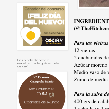
INGREDIENTES
(@TheHitchco
Para las vieira
12 vieiras
2 cucharadas de
Ensalada de perdiz
Azúcar moreno
escabechada y vinagreta
de kaki
Medio vaso de v
Zumo de media 
Para la salsa d
400 grs de cala
1 cebolla (o 1 p