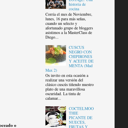
historia de
cocina
Corría el mes de Noviembre,
lunes, 16 para más señas,
cuando un selecto y
afortunado grupo de bloggers
asistimos a la MasterClass de
Diego...
CUSCUS
NEGRO CON
CHIPIRONES
Y ACEITE DE
MENTA (Mad
Max 2)
Os invito en esta ocasión a
realizar una versión del
clásico cuscús tiñendo nuestro
plato de una maravillosa
oscuridad. La tinta de
calamar...
COCTELMOO
THIE
PICANTE DE
NUECES,
roceado o
FRUTAS Y