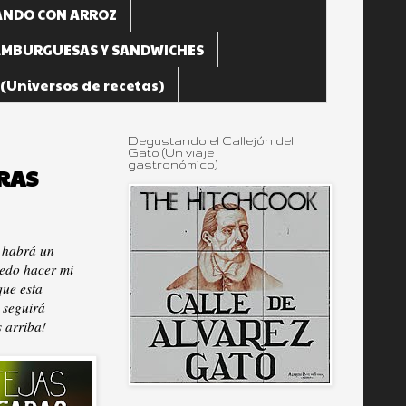
NDO CON ARROZ
MBURGUESAS Y SANDWICHES
Universos de recetas)
Degustando el Callejón del
Gato (Un viaje
gastronómico)
URAS
a habrá un
uedo hacer mi
que esta
 seguirá
s arriba!