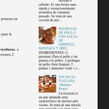
ceviche o
cebiche. Es una forma sana,
rápida y excepcionalmente
aromática de consumir
pescado. Se trata de una
a ponerse en
cocción de pes...
PECHUGAS
DE POLLO
 para la
CON SALSA
DE
CERVEZA,
MOSTAZA Y MIEL
 verduras
, a
INGREDIENTES (2
movemos 2
personas) Para el pollo y las
patatas a lo pobre: 2 pechugas
de pollo (bien limpias) 2
patatas 1 pimiento verde 1 c...
FOCACCIA
ITALIANA
(Mamma
Roma)
La foccacia es
un pan aplanado muy
característico de nuestro país
vecino. Se trata de una mezcla
muy parecida a la pizza pero