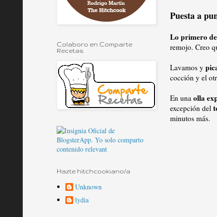
Puesta a pu
Lo primero de 
Colaboro en Comparte
remojo. Creo q
Recetas
pic
Lavamos y
cocción y el otr
olla ex
En una
t
excepción del
minutos más.
Hazte hitchcookiano/a
Unknown
lydia