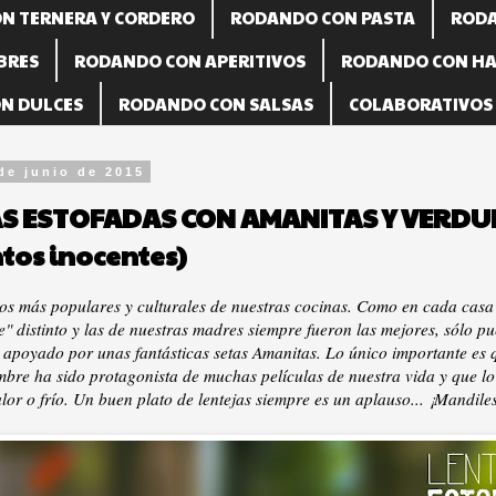
N TERNERA Y CORDERO
RODANDO CON PASTA
RODA
BRES
RODANDO CON APERITIVOS
RODANDO CON HA
N DULCES
RODANDO CON SALSAS
COLABORATIVOS (
de junio de 2015
AS ESTOFADAS CON AMANITAS Y VERD
tos inocentes)
tos más populares y culturales de nuestras cocinas. Como en cada cas
e" distinto y las de nuestras madres siempre fueron las mejores, sólo p
 apoyado por unas fantásticas setas Amanitas. Lo único importante es 
mbre ha sido protagonista de muchas películas de nuestra vida y que lo
lor o frío. Un buen plato de lentejas siempre es un aplauso... ¡Mandile