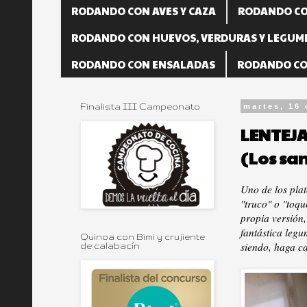
RODANDO CON AVES Y CAZA
RODANDO CO
RODANDO CON HUEVOS, VERDURAS Y LEGUM
RODANDO CON ENSALADAS
RODANDO CO
Finalista III Campeonato
martes, 16 
LENTEJ
(Los san
Uno de los pla
"truco" o "toqu
propia versión,
fantástica legu
Quinoa con Bimi y crujiente
siendo, haga ca
de calabacín