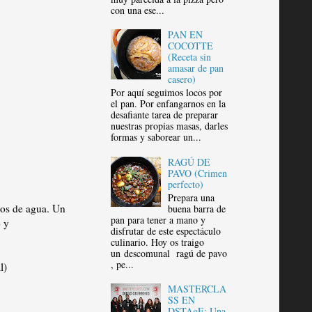
con una ese...
PAN EN
COCOTTE
(Receta sin
amasar de pan
casero)
Por aquí seguimos locos por
el pan. Por enfangarnos en la
desafiante tarea de preparar
nuestras propias masas, darles
formas y saborear un...
RAGÚ DE
PAVO (Crimen
perfecto)
Prepara una
mos de agua. Un
buena barra de
pan para tener a mano y
 y
disfrutar de este espectáculo
culinario. Hoy os traigo
un descomunal ragú de pavo
, pe...
l)
MASTERCLA
SS EN
DSTAgE: Una