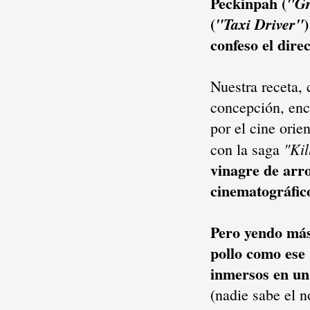
Peckinpah (
"Gr
(
"Taxi Driver"
confeso el dire
Nuestra receta, 
concepción, enc
por el cine orie
"Kill
con la saga
vinagre de arro
cinematográfic
Pero yendo más
pollo como ese 
inmersos en u
(nadie sabe el 