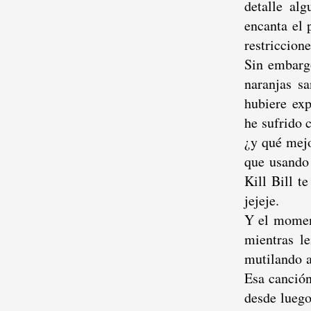
detalle al
encanta el 
restriccion
Sin embarg
naranjas sa
hubiere ex
he sufrido c
¿y qué mejo
que usando
Kill Bill t
jejeje.
Y el moment
mientras l
mutilando a
Esa canción
desde luego