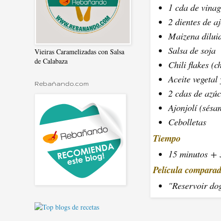
1 cda de vinag
2 dientes de a
Maizena dilui
Salsa de soja
Vieiras Caramelizadas con Salsa
de Calabaza
Chili flakes (ch
Aceite vegetal
Rebañando.com
2 cdas de azú
Ajonjolí (sésa
Cebolletas
Tiempo
15 minutos + 
Película compara
"Reservoir dog