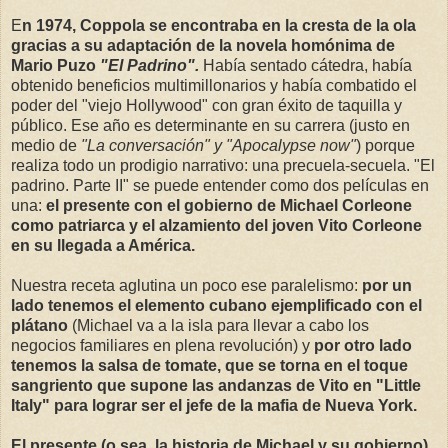
E
n 1974, Coppola se encontraba en la cresta de la ola
gracias a su adaptación de la novela homónima de
Mario Puzo
"El Padrino".
Había sentado cátedra, había
obtenido beneficios multimillonarios y había combatido el
poder del "viejo Hollywood" con gran éxito de taquilla y
público. Ese año es determinante en su carrera (justo en
medio de
"La conversación" y "Apocalypse now"
) porque
realiza todo un prodigio narrativo: una precuela-secuela. "El
padrino. Parte II" se puede entender como dos películas en
una:
el presente con el gobierno de Michael Corleone
como patriarca y el alzamiento del joven Vito Corleone
en su llegada a América.
Nuestra receta aglutina un poco ese paralelismo:
por un
lado tenemos el elemento cubano ejemplificado con el
plátano
(Michael va a la isla para llevar a cabo los
negocios familiares en plena revolución) y
por otro lado
tenemos la salsa de tomate, que se torna en el toque
sangriento que supone las andanzas de Vito en "Little
Italy" para lograr ser el jefe de la mafia de Nueva York.
El presente (o sea, la historia de Michael y su gobierno)