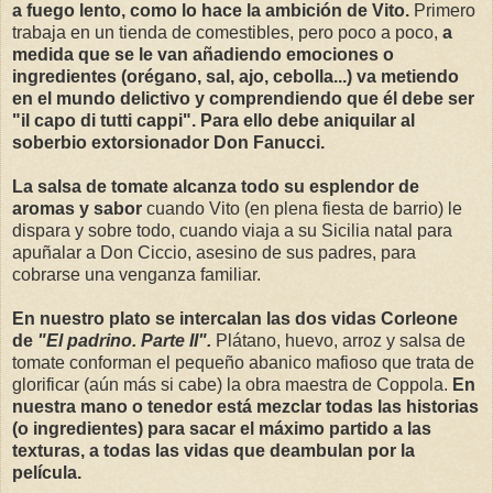
a fuego lento, como lo hace la ambición de Vito.
Primero
trabaja en un tienda de comestibles, pero poco a poco,
a
medida que se le van añadiendo emociones o
ingredientes (orégano, sal, ajo, cebolla...) va metiendo
en el mundo delictivo y comprendiendo que él debe ser
"il capo di tutti cappi". Para ello debe aniquilar al
soberbio extorsionador Don Fanucci.
La salsa de tomate alcanza todo su esplendor de
aromas y sabor
cuando Vito (en plena fiesta de barrio) le
dispara y sobre todo, cuando viaja a su Sicilia natal para
apuñalar a Don Ciccio, asesino de sus padres, para
cobrarse una venganza familiar.
En nuestro plato se intercalan las dos vidas Corleone
de
"El padrino. Parte II".
Plátano, huevo, arroz y salsa de
tomate conforman el pequeño abanico mafioso que trata de
glorificar (aún más si cabe) la obra maestra de Coppola.
En
nuestra mano o tenedor está mezclar todas las historias
(o ingredientes) para sacar el máximo partido a las
texturas, a todas las vidas que deambulan por la
película.