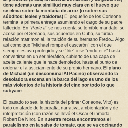
tiene además una similitud muy clara en el huevo que
se eleva sobre la montaña de arroz (o sobre sus
súbditos: leales y traidores)
El pequeño de los Corleone
termina la primera entrega asumiendo el cargo de su padre
fallecido. En
"Parte II"
se nos cuenta su temible mandato: su
acoso por el Senado, sus acuerdos en Cuba, su turbia
relación matrimonial, la traición de su hermano Fredo... Algo
así como que "Michael rompe el cascarón" con el que
siempre estuvo protegido y se "fríe" o se "endurece" hasta
convertirse en un ser hierático, cubierto de una capa de
aceite caliente que le hace demoledor, hasta el punto de
ordenar el ajusticiamiento de su propio hermano.
El plano
de Michael (un descomunal Al Pacino) observando la
desoladora escena en la barca del lago es uno de los
más violentos de la historia del cine por todo lo que
subyace...
El pasado (o sea, la historia del primer Corleone, Vito) es
todo un alarde de fotografía, narrativa, ambientación y de
interpretación (con razón se llevó el Óscar el inmortal
Robert De Niro).
En nuestra receta encontramos el
paralelismo en la salsa de tomate, que se va cocinando