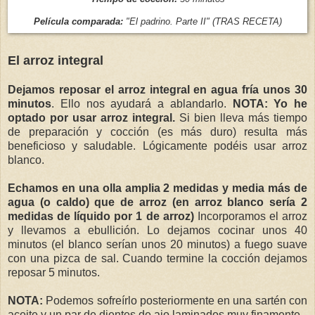
Película comparada:
"El padrino. Parte II" (TRAS RECETA)
El arroz integral
Dejamos reposar el arroz integral en agua fría unos 30
minutos
. Ello nos ayudará a ablandarlo.
NOTA: Yo he
optado por usar arroz integral.
Si bien lleva más tiempo
de preparación y cocción (es más duro) resulta más
beneficioso y saludable. Lógicamente podéis usar arroz
blanco.
Echamos en una olla amplia 2 medidas y media más de
agua (o caldo) que de arroz (en arroz blanco sería 2
medidas de líquido por 1 de arroz)
Incorporamos el arroz
y llevamos a ebullición. Lo dejamos cocinar unos 40
minutos (el blanco serían unos 20 minutos) a fuego suave
con una pizca de sal. Cuando termine la cocción dejamos
reposar 5 minutos.
NOTA:
Podemos sofreírlo posteriormente en una sartén con
aceite y un par de dientes de ajo laminados muy finamente.