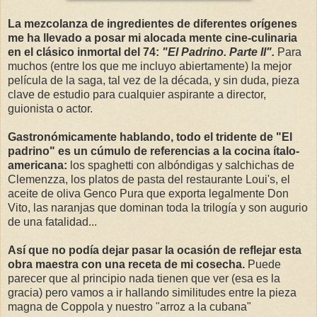
La mezcolanza de ingredientes de diferentes orígenes
me ha llevado a posar mi alocada mente cine-culinaria
en el clásico inmortal del 74:
"El Padrino. Parte II".
Para
muchos (entre los que me incluyo abiertamente) la mejor
película de la saga, tal vez de la década, y sin duda, pieza
clave de estudio para cualquier aspirante a director,
guionista o actor.
Gastronómicamente hablando, todo el tridente de "El
padrino" es un cúmulo de referencias a la cocina ítalo-
americana:
los spaghetti con albóndigas y salchichas de
Clemenzza, los platos de pasta del restaurante Loui's, el
aceite de oliva Genco Pura que exporta legalmente Don
Vito, las naranjas que dominan toda la trilogía y son augurio
de una fatalidad...
Así que no podía dejar pasar la ocasión de reflejar esta
obra maestra con una receta de mi cosecha.
Puede
parecer que al principio nada tienen que ver (esa es la
gracia) pero vamos a ir hallando similitudes entre la pieza
magna de Coppola y nuestro "arroz a la cubana"