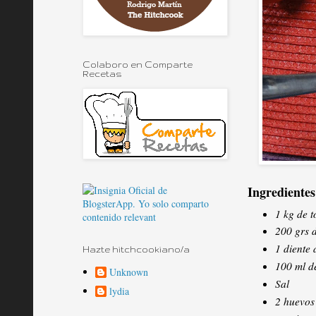
Colaboro en Comparte
Recetas
Ingredientes
1 kg de 
200 grs 
1 diente 
Hazte hitchcookiano/a
100 ml d
Unknown
Sal
lydia
2 huevos