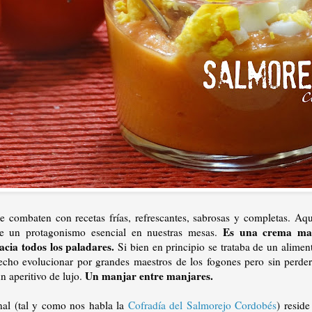
se combaten con recetas frías, refrescantes, sabrosas y completas. Aq
Es una crema mar
ne un protagonismo esencial en nuestras mesas.
acia todos los paladares.
Si bien en principio se trataba de un alimen
echo evolucionar por grandes maestros de los fogones pero sin perder
Un manjar entre manjares.
n aperitivo de lujo.
inal (tal y como nos habla la
Cofradía del Salmorejo Cordobés
) resid