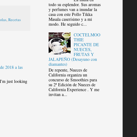
todo su esplendor. Sus aromas
y perfumes van a inundar la
casa con este Pollo Tikka
Masala caserísimo y a mi
olas
,
Recetas
modo. He seguido c...
COCTELMOO
THIE
PICANTE DE
NUECES,
FRUTAS Y
JALAPEÑO (Desayuno con
diamantes)
 de 2018 a las
De repente, Nueces de
California organiza un
concurso de Smoothies para
 I'm just looking
su 2ª Edición de Nueces de
California Experience . Y me
invitan a...