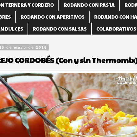
N TERNERA Y CORDERO
RODANDO CON PASTA
RODA
BRES
RODANDO CON APERITIVOS
RODANDO CON HA
N DULCES
RODANDO CON SALSAS
COLABORATIVOS (
 25 de mayo de 2016
JO CORDOBÉS (Con y sin Thermomix