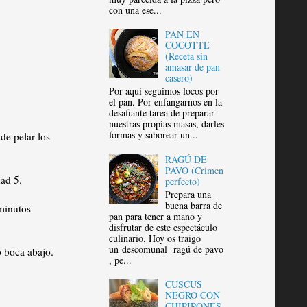
con una ese...
PAN EN
COCOTTE
(Receta sin
amasar de pan
casero)
Por aquí seguimos locos por
el pan. Por enfangarnos en la
desafiante tarea de preparar
nuestras propias masas, darles
formas y saborear un...
de pelar los
RAGÚ DE
PAVO (Crimen
dad 5.
perfecto)
Prepara una
buena barra de
minutos
pan para tener a mano y
disfrutar de este espectáculo
culinario. Hoy os traigo
un descomunal ragú de pavo
o boca abajo.
, pe...
CUSCUS
NEGRO CON
CHIPIRONES