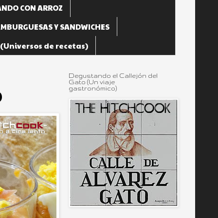
NDO CON ARROZ
MBURGUESAS Y SANDWICHES
Universos de recetas)
Degustando el Callejón del
Gato (Un viaje
gastronómico)
)