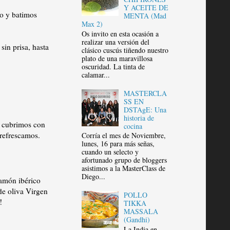
Y ACEITE DE
jo y batimos
MENTA (Mad
Max 2)
Os invito en esta ocasión a
realizar una versión del
sin prisa, hasta
clásico cuscús tiñendo nuestro
plato de una maravillosa
oscuridad. La tinta de
calamar...
MASTERCLA
SS EN
DSTAgE: Una
historia de
y cubrimos con
cocina
refrescamos.
Corría el mes de Noviembre,
lunes, 16 para más señas,
cuando un selecto y
afortunado grupo de bloggers
asistimos a la MasterClass de
Diego...
jamón ibérico
de oliva Virgen
POLLO
!
TIKKA
MASSALA
(Gandhi)
La India en