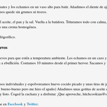
ates y los echamos en un vaso alto para batir. Añadimos el diente de a
nos quede sin grumos ni trozos.
aceite, el pan y la sal. Vuelta a la batidora. Trituramos todo con calma, 
s una crema homogénea.
rigorífico.
evos
evos para que estén a temperatura ambiente. Los echamos en un cazo 
 a ebullición. Contamos 10 minutos desde el primer hervor. Sacamos y 
sos individuales y espolvoreamos huevo cocido picado y unas tiras de 
l bueno-bueno pero me hizo el apaño) Añadimos unas gotitas de aceite 
y listo. Coged la cuchara y a disfrutar. ¡Que aproveche, hitchcookian@s
Facebook
Twitter
me en
y
.