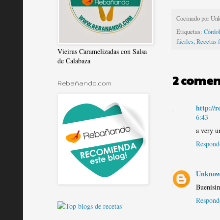
Cocinado por
Un
Etiquetas:
Córdo
fáciles
,
Recetas f
Vieiras Caramelizadas con Salsa
de Calabaza
2 comen
Rebañando.com
http://
6:43
a very u
Respond
Unkno
Buenisi
Respond