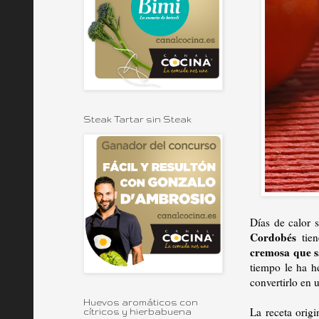
Steak Tartar sin Steak
Días de calor 
Cordobés
tie
cremosa que s
tiempo le ha h
convertirlo en u
Huevos aromáticos con
La receta orig
cítricos y hierbabuena