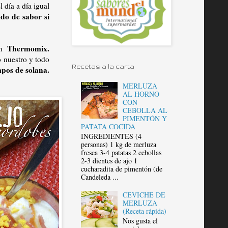
 día a día igual
do de sabor si
Thermomix.
in
o nuestro y todo
Recetas a la carta
pos de solana.
MERLUZA
AL HORNO
CON
CEBOLLA AL
PIMENTÓN Y
PATATA COCIDA
INGREDIENTES (4
personas) 1 kg de merluza
fresca 3-4 patatas 2 cebollas
2-3 dientes de ajo 1
cucharadita de pimentón (de
Candeleda ...
CEVICHE DE
MERLUZA
(Receta rápida)
Nos gusta el