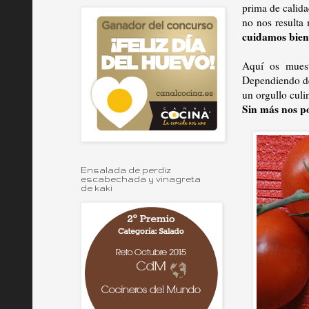
prima de calid
no nos resulta
cuidamos bien 
Aquí os muest
Dependiendo de 
un orgullo culi
Sin más nos p
Ensalada de perdiz
escabechada y vinagreta
de kaki