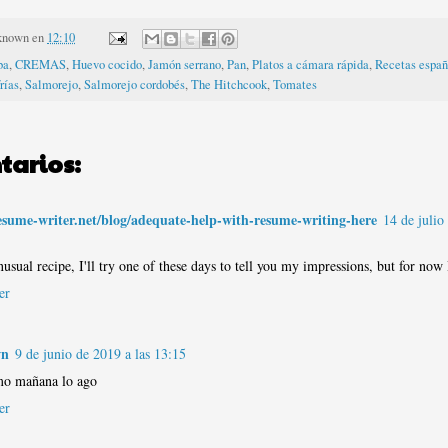
known
en
12:10
ba
,
CREMAS
,
Huevo cocido
,
Jamón serrano
,
Pan
,
Platos a cámara rápida
,
Recetas españ
rías
,
Salmorejo
,
Salmorejo cordobés
,
The Hitchcook
,
Tomates
tarios:
resume-writer.net/blog/adequate-help-with-resume-writing-here
14 de julio
nusual recipe, I'll try one of these days to tell you my impressions, but for now
er
wn
9 de junio de 2019 a las 13:15
mo mañana lo ago
er