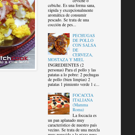
ceviche o
cebiche. Es una forma sana,
rápida y excepcionalmente
aromática de consumir
pescado. Se trata de una
cocción de pes...
PECHUGAS
DE POLLO
CON SALSA
DE
CERVEZA,
MOSTAZA Y MIEL
INGREDIENTES (2
personas) Para el pollo y las
patatas a lo pobre: 2 pechugas
de pollo (bien limpias) 2
patatas 1 pimiento verde 1 c...
FOCACCIA
ITALIANA
(Mamma
Roma)
La foccacia es
un pan aplanado muy
característico de nuestro país
vecino. Se trata de una mezcla
muy parecida a la pizza pero