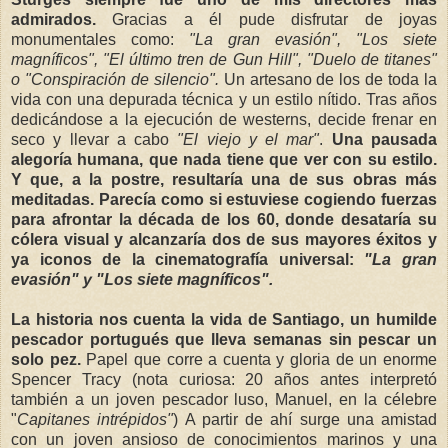
admirados.
Gracias a él pude disfrutar de joyas
monumentales como:
"La gran evasión", "Los siete
magníficos", "El último tren de Gun Hill", "Duelo de titanes"
o "Conspiración de silencio".
Un artesano de los de toda la
vida con una depurada técnica y un estilo nítido. Tras años
dedicándose a la ejecución de westerns, decide frenar en
seco y llevar a cabo
"El viejo y el mar"
.
Una pausada
alegoría humana, que nada tiene que ver con su estilo.
Y que, a la postre, resultaría una de sus obras más
meditadas. Parecía como si estuviese cogiendo fuerzas
para afrontar la década de los 60, donde desataría su
cólera visual y alcanzaría dos de sus mayores éxitos y
ya iconos de la cinematografía universal:
"La gran
evasión" y "Los siete magníficos".
La historia nos cuenta la vida de Santiago, un humilde
pescador portugués que lleva semanas sin pescar un
solo pez.
Papel que corre a cuenta y gloria de un enorme
Spencer Tracy (nota curiosa: 20 años antes interpretó
también a un joven pescador luso, Manuel, en la célebre
"
Capitanes intrépidos"
) A partir de ahí surge una amistad
con un joven ansioso de conocimientos marinos y una