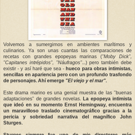
Volvemos a sumergirnos en ambientes marítimos y
culinarios. Ya son unas cuantas las comparaciones de
recetas con grandes epopeyas marinas (
"Moby Dick",
"Capitanes intrépidos", "Náufragos"
...) pero también debe
existir - y así haré que sea -
hueco para obras intimistas,
sencillas en apariencia pero con un profundo trasfondo
de personajes. Ahí emerge
"El viejo y el mar".
Este drama marino es una genial muestra de las "buenas
adaptaciones" de grandes novelas.
La epopeya intimista
que ideó en su momento Ernst Hemingway, encuentra
un maravilloso traslado cinematográfico gracias a la
pericia y sobriedad narrativa del magnífico John
Sturges.
Sturges siempre fue uno de mis directores más