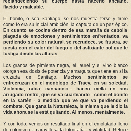
reblandeciendo su cuerpo hasta hacerlo anciano,
flácido y maleable.
El bonito, o sea Santiago, se nos muestra terso y firme
como lo era su inicial ambición: la captura de un pez épico.
En cuanto se cocina dentro de esa maraña de cebolla
plagada de emociones y sentimientos enfrentados, va
perdiendo su color natural, se recrudece, se frustra, se
tuesta con el calor del fuego o del asfixiante sol que le
fustiga desde las alturas.
Los granos de pimienta negra, el laurel y el vino blanco
otorgan esa dosis de potencia y amargura que tiene en sí la
cruzada de Santiago.
Muchos sentimientos se
entrecruzan en el monólogo de Tracy, en su soledad.
Violencia, rabia, cansancio... hacen mella en sus
arrugado rostro, que se va cuarteando - como el bonito
en la sartén - a medida que ve que va perdiendo el
combate. Que gana la Naturaleza, la misma que le dio la
vida ahora se la está quitando. Al menos, mentalmente.
Y con todo, vemos un resultado final en el emplatado lleno
de colorismo - maravillosa la fotografía - y vitalidad. Reluce