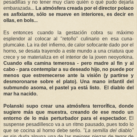
pesadillas y no tener muy claro quién o qué pudo dejarla
embarazada...
La atmósfera creada por el director polaco
es asfixiante, sólo se mueve en interiores, es decir en
ollas, en bols...
Es entonces cuando la gestación cobra su máximo
esplendor al colocar al "retoño" culinario en esa cuna-
plumcake. La ira del infierno, de calor sofocante dado por el
horno, se desata trayendo a este mundo a una criatura que
crece y se materializa en el interior de la joven neoyorkina.
Cuando ella camina temerosa - pero madre al fin y al
cabo - para contemplar a su deseado hijo, no puede por
menos que estremecerse ante la visión (y partirse y
desmoronarse sobre el plato). Una mano infantil del
submundo asoma, el pastel ya está listo. El diablo del
mar ha nacido.
Polanski supo crear una atmósfera terrorífica, donde
sugiere más que muestra, creando de ese modo un
entorno de lo más perturbador para el espectador.
El
suspense pesadillesco va a un ritmo pausado, pues todo lo
que se cocina al horno debe serlo.
"La semilla del diablo"
es sin duda alguna una de las mejores piezas de terror de