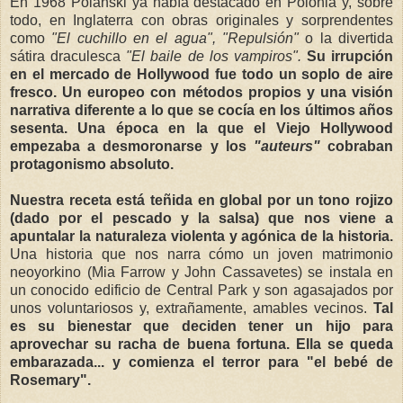
En 1968 Polanski ya había destacado en Polonia y, sobre
todo, en Inglaterra con obras originales y sorprendentes
como
"El cuchillo en el agua", "Repulsión"
o la divertida
sátira draculesca
"El baile de los vampiros".
Su irrupción
en el mercado de Hollywood fue todo un soplo de aire
fresco. Un europeo con métodos propios y una visión
narrativa diferente a lo que se cocía en los últimos años
sesenta. Una época en la que el Viejo Hollywood
empezaba a desmoronarse y los
"auteurs"
cobraban
protagonismo absoluto.
Nuestra receta está teñida en global por un tono rojizo
(dado por el pescado y la salsa) que nos viene a
apuntalar la naturaleza violenta y agónica de la historia.
Una historia que nos narra cómo un joven matrimonio
neoyorkino (Mia Farrow y John Cassavetes) se instala en
un conocido edificio de Central Park y son agasajados por
unos voluntariosos y, extrañamente, amables vecinos.
Tal
es su bienestar que deciden tener un hijo para
aprovechar su racha de buena fortuna. Ella se queda
embarazada... y comienza el terror para "el bebé de
Rosemary".