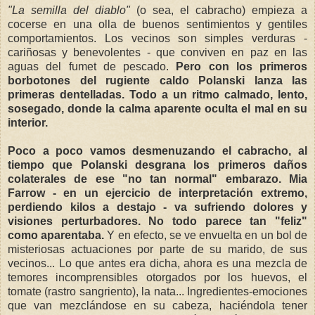
"La semilla del diablo"
(o sea, el cabracho) empieza a
cocerse en una olla de buenos sentimientos y gentiles
comportamientos. Los vecinos son simples verduras -
cariñosas y benevolentes - que conviven en paz en las
aguas del fumet de pescado.
Pero con los primeros
borbotones del rugiente caldo Polanski lanza las
primeras dentelladas. Todo a un ritmo calmado, lento,
sosegado, donde la calma aparente oculta el mal en su
interior.
Poco a poco vamos desmenuzando el cabracho, al
tiempo que Polanski desgrana los primeros daños
colaterales de ese "no tan normal" embarazo. Mia
Farrow - en un ejercicio de interpretación extremo,
perdiendo kilos a destajo - va sufriendo dolores y
visiones perturbadores. No todo parece tan "feliz"
como aparentaba.
Y en efecto, se ve envuelta en un bol de
misteriosas actuaciones por parte de su marido, de sus
vecinos... Lo que antes era dicha, ahora es una mezcla de
temores incomprensibles otorgados por los huevos, el
tomate (rastro sangriento), la nata... Ingredientes-emociones
que van mezclándose en su cabeza, haciéndola tener