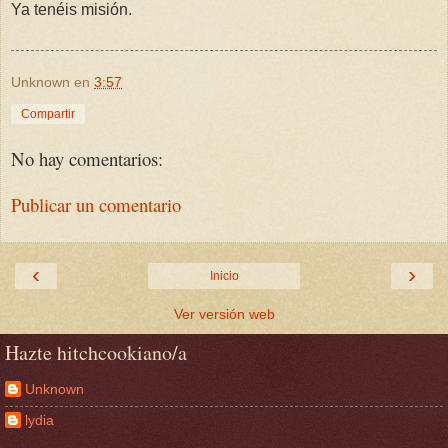
Ya tenéis misión.
Unknown
en
3:57
Compartir
No hay comentarios:
Publicar un comentario
‹
›
Inicio
Ver versión web
Hazte hitchcookiano/a
Unknown
lydia