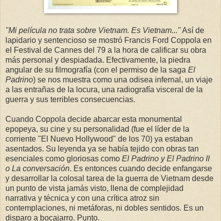
"Mi película no trata sobre Vietnam. Es Vietnam..."
Así de
lapidario y sentencioso se mostró Francis Ford Coppola en
el Festival de Cannes del 79 a la hora de calificar su obra
más personal y despiadada. Efectivamente, la piedra
angular de su filmografía (con el permiso de la saga
El
Padrino
) se nos muestra como una odisea infernal, un viaje
a las entrañas de la locura, una radiografía visceral de la
guerra y sus terribles consecuencias.
Cuando Coppola decide abarcar esta monumental
epopeya, su cine y su personalidad (fue el líder de la
corriente "El Nuevo Hollywood" de los 70) ya estaban
asentados. Su leyenda ya se había tejido con obras tan
esenciales como gloriosas como
El Padrino y El Padrino II
o La conversación
. Es entonces cuando decide enfangarse
y desarrollar la colosal tarea de la guerra de Vietnam desde
un punto de vista jamás visto, llena de complejidad
narrativa y técnica y con una crítica atroz sin
contemplaciones, ni metáforas, ni dobles sentidos. Es un
disparo a bocajarro. Punto.