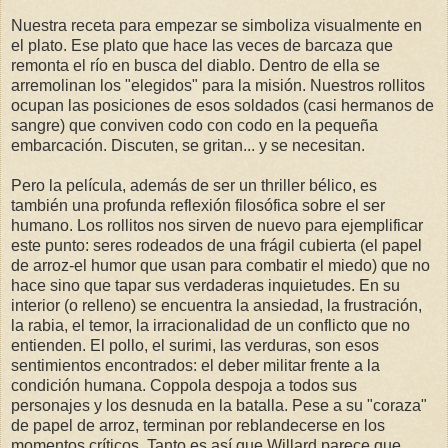
Nuestra receta para empezar se simboliza visualmente en
el plato. Ese plato que hace las veces de barcaza que
remonta el río en busca del diablo. Dentro de ella se
arremolinan los "elegidos" para la misión. Nuestros rollitos
ocupan las posiciones de esos soldados (casi hermanos de
sangre) que conviven codo con codo en la pequeña
embarcación. Discuten, se gritan... y se necesitan.
Pero la película, además de ser un thriller bélico, es
también una profunda reflexión filosófica sobre el ser
humano. Los rollitos nos sirven de nuevo para ejemplificar
este punto: seres rodeados de una frágil cubierta (el papel
de arroz-el humor que usan para combatir el miedo) que no
hace sino que tapar sus verdaderas inquietudes. En su
interior (o relleno) se encuentra la ansiedad, la frustración,
la rabia, el temor, la irracionalidad de un conflicto que no
entienden. El pollo, el surimi, las verduras, son esos
sentimientos encontrados: el deber militar frente a la
condición humana. Coppola despoja a todos sus
personajes y los desnuda en la batalla. Pese a su "coraza"
de papel de arroz, terminan por reblandecerse en los
momentos críticos. Tanto es así que Willard parece que