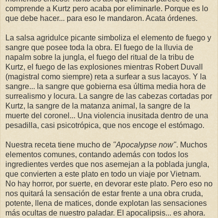
comprende a Kurtz pero acaba por eliminarle. Porque es lo
que debe hacer... para eso le mandaron. Acata órdenes.
La salsa agridulce picante simboliza el elemento de fuego y
sangre que posee toda la obra. El fuego de la lluvia de
napalm sobre la jungla, el fuego del ritual de la tribu de
Kurtz, el fuego de las explosiones mientras Robert Duvall
(magistral como siempre) reta a surfear a sus lacayos. Y la
sangre... la sangre que gobierna esa última media hora de
surrealismo y locura. La sangre de las cabezas cortadas por
Kurtz, la sangre de la matanza animal, la sangre de la
muerte del coronel... Una violencia inusitada dentro de una
pesadilla, casi psicotrópica, que nos encoge el estómago.
Nuestra receta tiene mucho de
"Apocalypse now"
. Muchos
elementos comunes, contando además con todos los
ingredientes verdes que nos asemejan a la poblada jungla,
que convierten a este plato en todo un viaje por Vietnam.
No hay horror, por suerte, en devorar este plato. Pero eso no
nos quitará la sensación de estar frente a una obra cruda,
potente, llena de matices, donde explotan las sensaciones
más ocultas de nuestro paladar. El apocalipsis... es ahora.