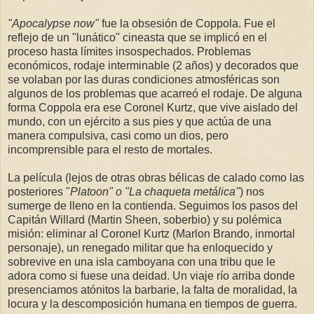
"Apocalypse now"
fue la obsesión de Coppola. Fue el
reflejo de un "lunático" cineasta que se implicó en el
proceso hasta límites insospechados. Problemas
económicos, rodaje interminable (2 años) y decorados que
se volaban por las duras condiciones atmosféricas son
algunos de los problemas que acarreó el rodaje. De alguna
forma Coppola era ese Coronel Kurtz, que vive aislado del
mundo, con un ejército a sus pies y que actúa de una
manera compulsiva, casi como un dios, pero
incomprensible para el resto de mortales.
La película (lejos de otras obras bélicas de calado como las
posteriores "
Platoon" o "La chaqueta metálica"
) nos
sumerge de lleno en la contienda. Seguimos los pasos del
Capitán Willard (Martin Sheen, soberbio) y su polémica
misión: eliminar al Coronel Kurtz (Marlon Brando, inmortal
personaje), un renegado militar que ha enloquecido y
sobrevive en una isla camboyana con una tribu que le
adora como si fuese una deidad. Un viaje río arriba donde
presenciamos atónitos la barbarie, la falta de moralidad, la
locura y la descomposición humana en tiempos de guerra.